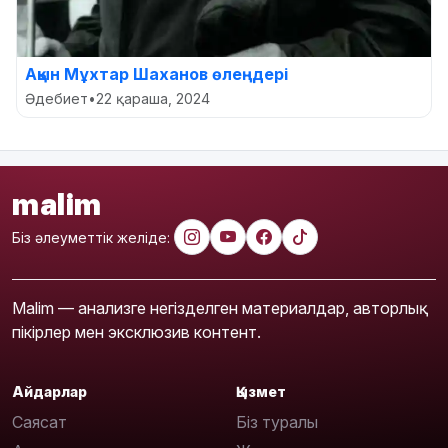
Ақын Мұхтар Шаханов өлеңдері
Әдебиет
•
22 қараша, 2024
malim
Біз әлеуметтік желіде:
Malim — анализге негізделген материалдар, авторлық
пікірлер мен эксклюзив контент.
Айдарлар
Қызмет
Саясат
Біз туралы