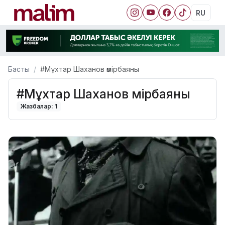
RU
Басты
#Мұхтар Шаханов өмірбаяны
#Мұхтар Шаханов өмірбаяны
Жазбалар: 1