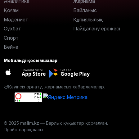
Аналитика
Жарнама
Қоғам
Байланыс
Мәдениет
Құпиялылық
Сұхбат
Пайдалану ережесі
Спорт
Бейне
Мобильді қосымшалар
Download on the
Get it on
App Store
Google Play
Қауіпсіз орнату, жарнамасыз хабарламалар.
© 2025
malim.kz
— Барлық құқықтар қорғалған.
Прайс-парақшасы