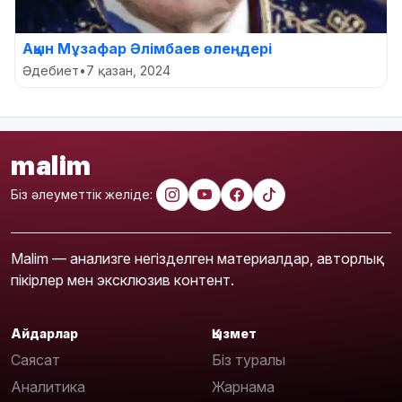
Ақын Мұзафар Әлімбаев өлеңдері
Әдебиет
•
7 қазан, 2024
malim
Біз әлеуметтік желіде:
Malim — анализге негізделген материалдар, авторлық
пікірлер мен эксклюзив контент.
Айдарлар
Қызмет
Саясат
Біз туралы
Аналитика
Жарнама