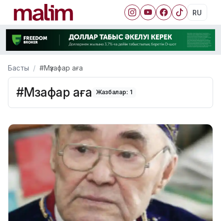
RU
Басты
#Мүзафар аға
#Мүзафар аға
Жазбалар: 1