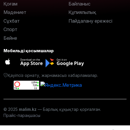
Қоғам
Байланыс
Мәдениет
Құпиялылық
Сұхбат
Пайдалану ережесі
Спорт
Бейне
Мобильді қосымшалар
Download on the
Get it on
App Store
Google Play
Қауіпсіз орнату, жарнамасыз хабарламалар.
© 2025
malim.kz
— Барлық құқықтар қорғалған.
Прайс-парақшасы