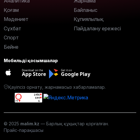
Аналитика
Жарнама
Қоғам
Байланыс
Мәдениет
Құпиялылық
Сұхбат
Пайдалану ережесі
Спорт
Бейне
Мобильді қосымшалар
Download on the
Get it on
App Store
Google Play
Қауіпсіз орнату, жарнамасыз хабарламалар.
© 2025
malim.kz
— Барлық құқықтар қорғалған.
Прайс-парақшасы