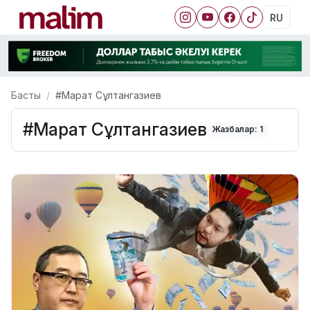
RU
Басты
#Марат Сұлтангазиев
#Марат Сұлтангазиев
Жазбалар: 1