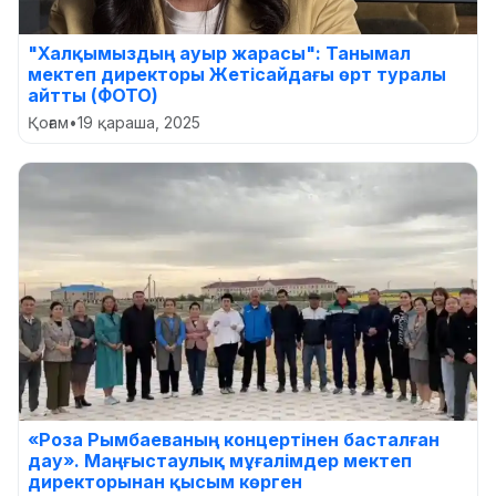
"Халқымыздың ауыр жарасы": Танымал
мектеп директоры Жетісайдағы өрт туралы
айтты (ФОТО)
Қоғам
•
19 қараша, 2025
«Роза Рымбаеваның концертінен басталған
дау». Маңғыстаулық мұғалімдер мектеп
директорынан қысым көрген