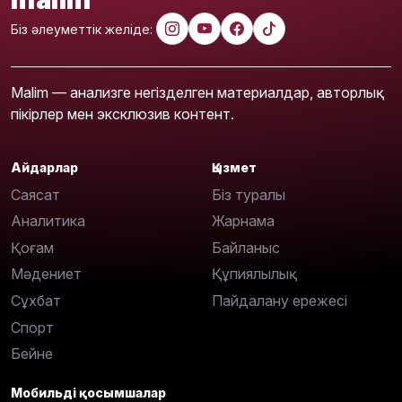
Біз әлеуметтік желіде:
Malim — анализге негізделген материалдар, авторлық
пікірлер мен эксклюзив контент.
Айдарлар
Қызмет
Саясат
Біз туралы
Аналитика
Жарнама
Қоғам
Байланыс
Мәдениет
Құпиялылық
Сұхбат
Пайдалану ережесі
Спорт
Бейне
Мобильді қосымшалар