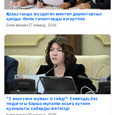
Қазақстанда жүздеген мектеп директорсыз
қалды: билік талаптарды өзгертпек
Білім-ғылым
•
27 мамыр, 2026
"2 жыл ғана жұмыс істейді": Еліміздің бас
педагогы барша мұғалім асыға күткен
қуанышты хабарды жеткізді
Білім-ғылым
•
10 наурыз, 2026