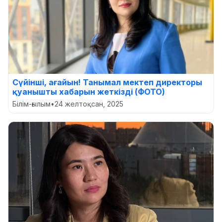
Сүйінші, ағайын! Танымал мектеп директоры
қуанышты хабарын жеткізді (ФОТО)
Білім-ғылым
•
24 желтоқсан, 2025