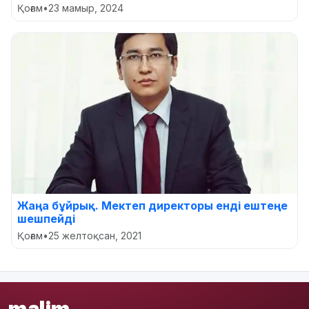
Қоғам
•
23 мамыр, 2024
Жаңа бұйрық. Мектеп директоры енді ештеңе
шешпейді
Қоғам
•
25 желтоқсан, 2021
malim