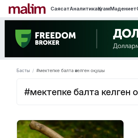
Саясат
Аналитика
Қоғам
Мәдениет
Басты
#мектепке балта әкелген оқушы
#мектепке балта әкелген