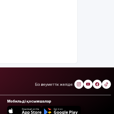
Біз әлеуметтік желіде:
Мобильді қосымшалар
Download on the
Get it on
App Store
Google Play