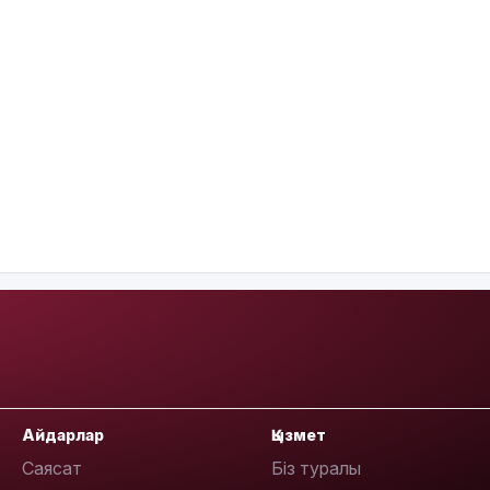
Айдарлар
Қызмет
Саясат
Біз туралы