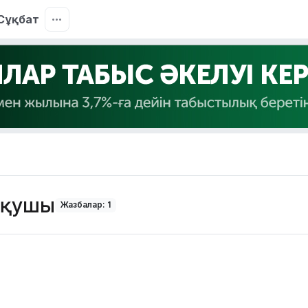
Сұқбат
 оқушы
Жазбалар: 1