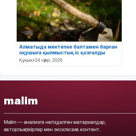
Алматыда мектепке балтамен барған
оқушыға қылмыстық іс қозғалды
Құқық
•
24 сәуір, 2026
malim
Malim — анализге негізделген материалдар,
авторлық пікірлер мен эксклюзив контент.