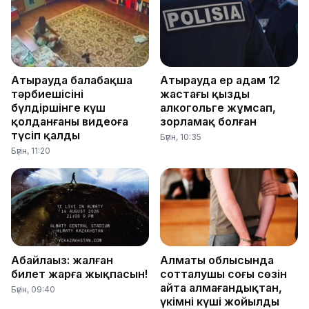
Атырауда балабақша
Атырауда ер адам 12
тәрбиешісінің
жастағы қызды
бүлдіршінге күш
алкогольге жұмсап,
қолданғаны видеоға
зорламақ болған
түсіп қалды
Бүгін, 10:35
Бүгін, 11:20
Абайлаңыз: жалған
Алматы облысында
билет жарға жықпасын!
сотталушы соңғы сөзін
айта алмағандықтан,
Бүгін, 09:40
үкімнің күші жойылды