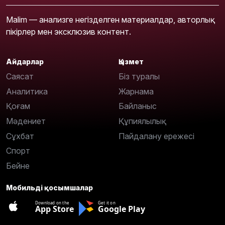
Malim — анализге негізделген материалдар, авторлық
пікірлер мен эксклюзив контент.
Айдарлар
Қызмет
Саясат
Біз туралы
Аналитика
Жарнама
Қоғам
Байланыс
Мәдениет
Құпиялылық
Сұхбат
Пайдалану ережесі
Спорт
Бейне
Мобильді қосымшалар
Download on the
Get it on
App Store
Google Play