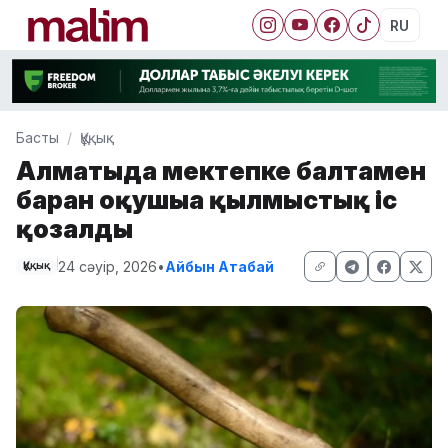
RU
Басты
Құқық
Алматыда мектепке балтамен
барған оқушыға қылмыстық іс
қозғалды
24 сәуір, 2026
•
Айбын Атабай
Құқық