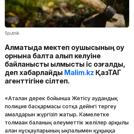
Sputnik
Алматыда мектеп оқушысының оқу
орнына балта алып келуіне
байланысты қылмыстық іс қозғалды,
деп хабарлайды
Malim.kz
ҚазТАГ
агенттігіне сілтеп.
«Аталған дерек бойынша Жетісу аудандық
полиция басқармасы сотқа дейінгі тергеу
амалдарын жүргізіп жатыр. Кәмелетке
толмаған баланың әлеуметтік желілер арқылы
алған нұсқауларының ықпалымен құқыққа