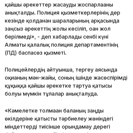
қайшы әрекеттер жасауды жоспарлағаны
анықталды. Полиция қызметкерлерінің дер
кезінде қолданған шараларының арқасында
заңсыз әрекеттің жолы кесіліп, оған жол
берілмеді», - деп хабарлады сенбі күні
Алматы қалалық полиция департаментінің
(ПД) баспасөз қызметі.
Полицейлердің айтуынша, тергеу аясында
оқиғаның мән-жайы, соның ішінде жасөспірімді
құқыққа қайшы әрекетке тартуға қатысы
болуы мүмкін тұлғалар анықталуда.
«Кәмелетке толмаған баланың заңды
өкілдеріне қатысты тәрбиелеу жөніндегі
міндеттерді тиісінше орындамау дерегі