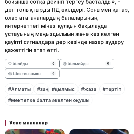
бойынша сотқа дейінгі тергеу басталды», -
деп толықтырды ПД өкілдері. Сонымен қатар,
олар ата-аналардың балаларының
интернеттегі мінез-құлқын бақылауда
ұстауының маңыздылығын және кез келген
қауіпті сигналдарға дер кезінде назар аудару
қажеттігін атап өтті.
🤍 Ұнайды
😞 Ұнамайды
0
0
😡 Шектен шыққан
0
#Алматы
#заң
#қылмыс
#жаза
#тәртіп
#мектепке балта әкелген оқушы
Ұқсас мақалалар