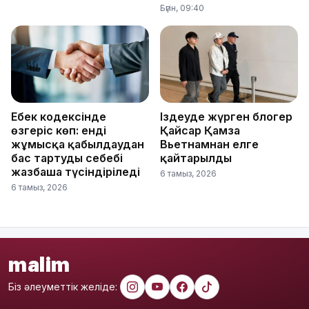
Бүгін, 09:40
Еңбек кодексінде
Іздеуде жүрген блогер
өзгеріс көп: енді
Қайсар Қамза
жұмысқа қабылдаудан
Вьетнамнан елге
бас тартудың себебі
қайтарылды
жазбаша түсіндіріледі
6 тамыз, 2026
6 тамыз, 2026
malim
Біз әлеуметтік желіде: