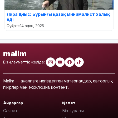
Лира Қоныс: Бұрынғы қазақ минималист халық
еді
Сұқбат
•
14 ақпан, 2025
malim
Біз әлеуметтік желіде:
Malim — анализге негізделген материалдар, авторлық
пікірлер мен эксклюзив контент.
Айдарлар
Қызмет
Саясат
Біз туралы