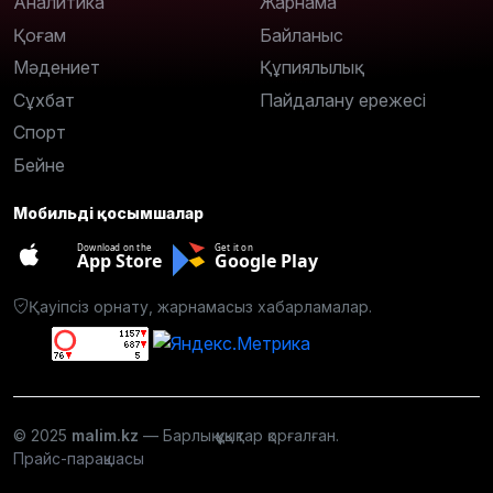
Аналитика
Жарнама
Қоғам
Байланыс
Мәдениет
Құпиялылық
Сұхбат
Пайдалану ережесі
Спорт
Бейне
Мобильді қосымшалар
Download on the
Get it on
App Store
Google Play
Қауіпсіз орнату, жарнамасыз хабарламалар.
© 2025
malim.kz
— Барлық құқықтар қорғалған.
Прайс-парақшасы