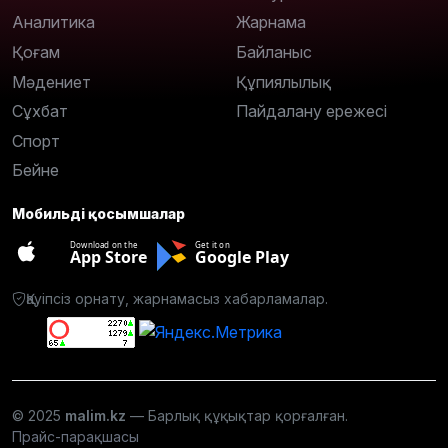
Аналитика
Жарнама
Қоғам
Байланыс
Мәдениет
Құпиялылық
Сұхбат
Пайдалану ережесі
Спорт
Бейне
Мобильді қосымшалар
Download on the
Get it on
App Store
Google Play
Қауіпсіз орнату, жарнамасыз хабарламалар.
© 2025
malim.kz
— Барлық құқықтар қорғалған.
Прайс-парақшасы