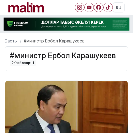
RU
Басты
#министр Ербол Карашукеев
#министр Ербол Карашукеев
Жазбалар: 1