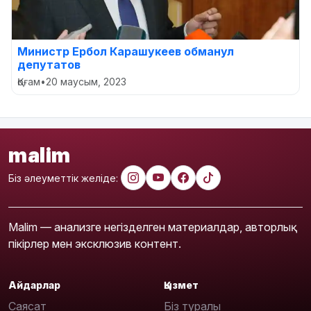
Министр Ербол Карашукеев обманул
депутатов
Қоғам
•
20 маусым, 2023
malim
Біз әлеуметтік желіде:
Malim — анализге негізделген материалдар, авторлық
пікірлер мен эксклюзив контент.
Айдарлар
Қызмет
Саясат
Біз туралы