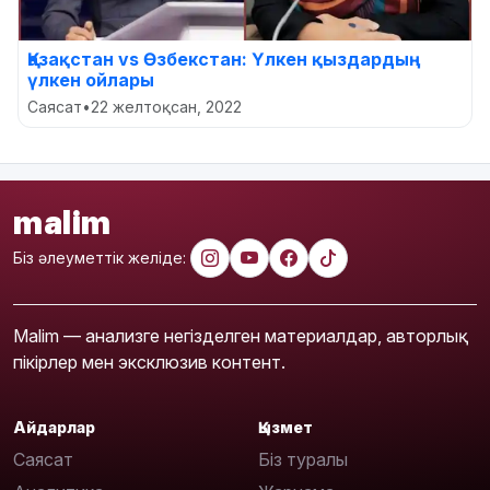
Қазақстан vs Өзбекстан: Үлкен қыздардың
үлкен ойлары
Саясат
•
22 желтоқсан, 2022
malim
Біз әлеуметтік желіде:
Malim — анализге негізделген материалдар, авторлық
пікірлер мен эксклюзив контент.
Айдарлар
Қызмет
Саясат
Біз туралы