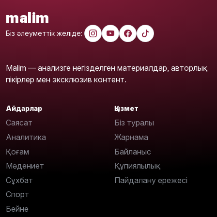
malim
Біз әлеуметтік желіде:
Malim — анализге негізделген материалдар, авторлық
пікірлер мен эксклюзив контент.
Айдарлар
Қызмет
Саясат
Біз туралы
Аналитика
Жарнама
Қоғам
Байланыс
Мәдениет
Құпиялылық
Сұхбат
Пайдалану ережесі
Спорт
Бейне