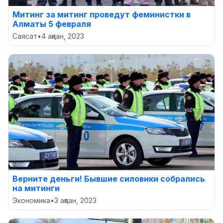
Митинг за митинг проведут феминистки в
Алматы 5 февраля
Саясат
•
4 ақпан, 2023
Верните деньги! Бывшие силовики собрались
на митинги
Экономика
•
3 ақпан, 2023