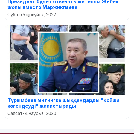
Президент будет отвечать жителям Жибек
жолы вместо Маржикпаева
Сұқбат
•
5 қыркүйек, 2022
Тұрғымбаев митингке шыққандарды "қойша
көгендеуді" жалғастырады
Саясат
•
4 наурыз, 2020