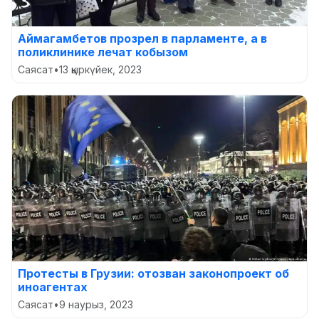
Аймагамбетов прозрел в парламенте, а в
поликлинике лечат кобызом
Саясат
•
13 қыркүйек, 2023
Протесты в Грузии: отозван законопроект об
иноагентах
Саясат
•
9 наурыз, 2023