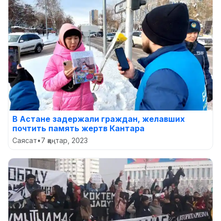
В Астане задержали граждан, желавших
почтить память жертв Кантара
Саясат
•
7 қаңтар, 2023