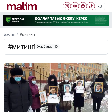
RU
Басты
#митингі
#митингі
Жазбалар: 10