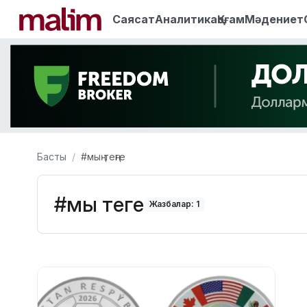
Саясат
Аналитика
Қоғам
Мәдениет
Басты
#мың теңге
#мың теңге
Жазбалар: 1