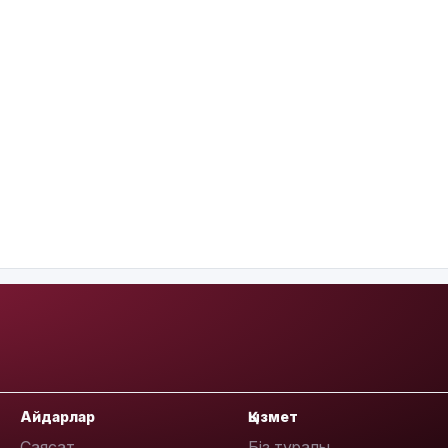
Айдарлар
Қызмет
Саясат
Біз туралы