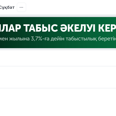
Сұқбат