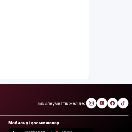
Біз әлеуметтік желіде:
Мобильді қосымшалар
Download on the
Get it on