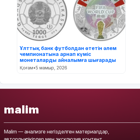
Ұлттық банк футболдан өтетін әлем
чемпионатына арнап күміс
монеталарды айналымға шығарады
Қоғам
•
5 мамыр, 2026
malim
Malim — анализге негізделген материалдар,
авторлық пікірлер мен эксклюзив контент.