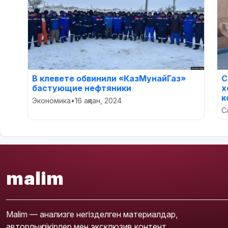
В клевете обвинили «КазМунайГаз»
С
бастующие нефтяники
х
к
Экономика
•
16 ақпан, 2024
С
malim
Malim — анализге негізделген материалдар,
авторлық пікірлер мен эксклюзив контент.