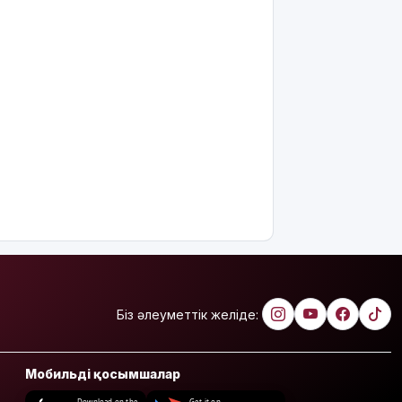
Біз әлеуметтік желіде:
Мобильді қосымшалар
Download on the
Get it on