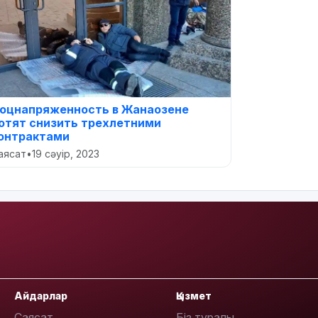
оцнапряженность в Жанаозене
отят снизить трехлетними
онтрактами
аясат
•
19 сәуір, 2023
Айдарлар
Қызмет
Саясат
Біз туралы