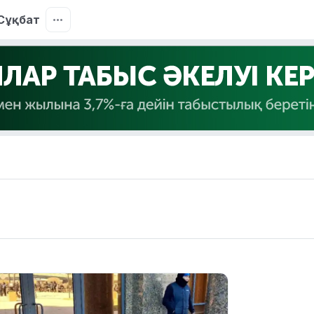
Сұқбат