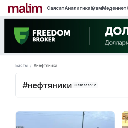
Саясат
Аналитика
Қоғам
Мәдениет
Басты
#нефтяники
#нефтяники
Жазбалар: 2