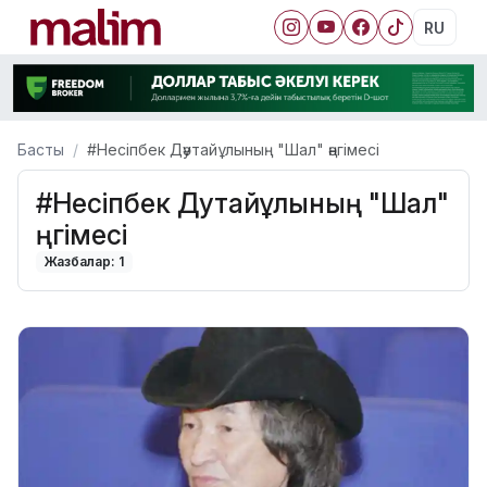
RU
Басты
#Несіпбек Дәутайұлының "Шал" әңгімесі
#Несіпбек Дәутайұлының "Шал"
әңгімесі
Жазбалар: 1