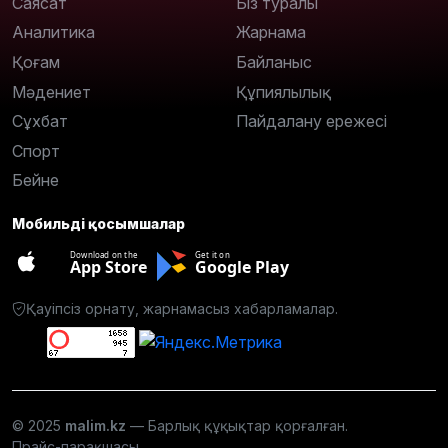
Саясат
Біз туралы
Аналитика
Жарнама
Қоғам
Байланыс
Мәдениет
Құпиялылық
Сұхбат
Пайдалану ережесі
Спорт
Бейне
Мобильді қосымшалар
Download on the
Get it on
App Store
Google Play
Қауіпсіз орнату, жарнамасыз хабарламалар.
© 2025
malim.kz
— Барлық құқықтар қорғалған.
Прайс-парақшасы