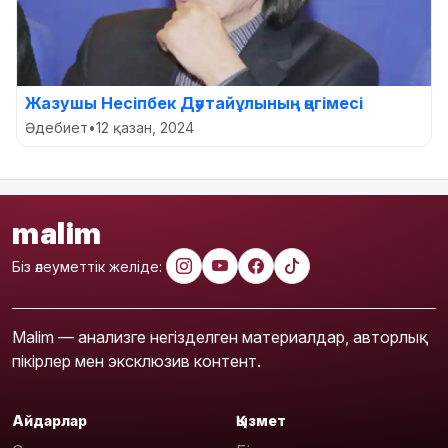
Жазушы Несіпбек Дәутайұлының әңгімесі
Әдебиет
•
12 қазан, 2024
malim
Біз әлеуметтік желіде:
Malim — анализге негізделген материалдар, авторлық
пікірлер мен эксклюзив контент.
Айдарлар
Қызмет