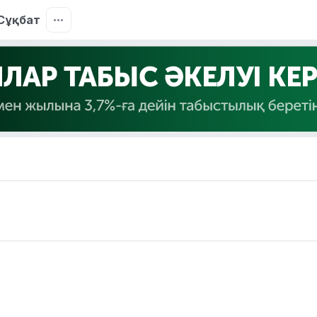
Сұқбат