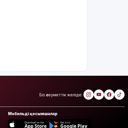
Біз әлеуметтік желіде:
Мобильді қосымшалар
Download on the
Get it on
App Store
Google Play