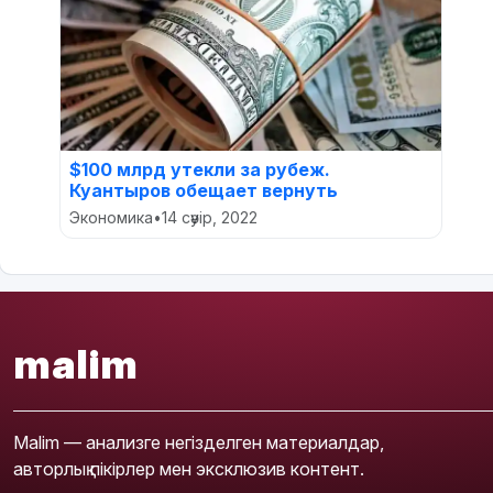
$100 млрд утекли за рубеж.
Куантыров обещает вернуть
Экономика
•
14 сәуір, 2022
malim
Malim — анализге негізделген материалдар,
авторлық пікірлер мен эксклюзив контент.