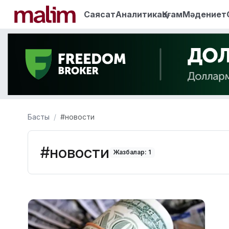
Саясат
Аналитика
Қоғам
Мәдениет
Басты
#новости
#новости
Жазбалар: 1