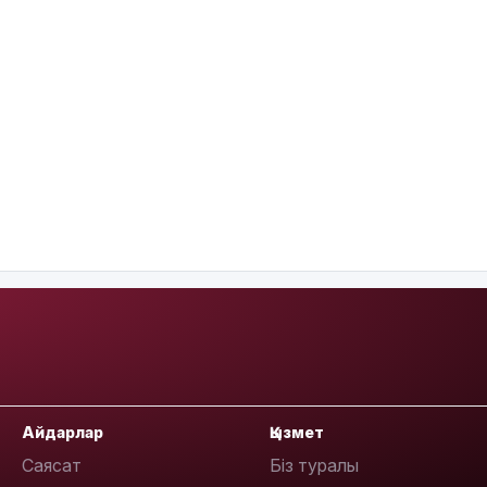
Айдарлар
Қызмет
Саясат
Біз туралы