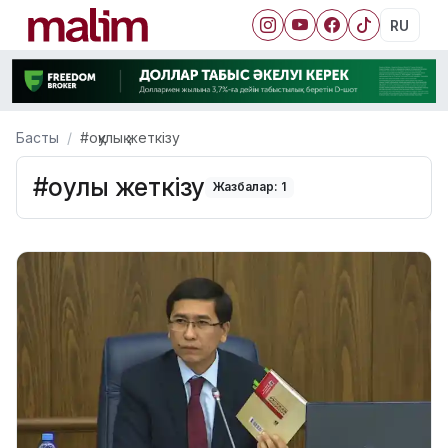
RU
Басты
#оқулық жеткізу
#оқулық жеткізу
Жазбалар: 1