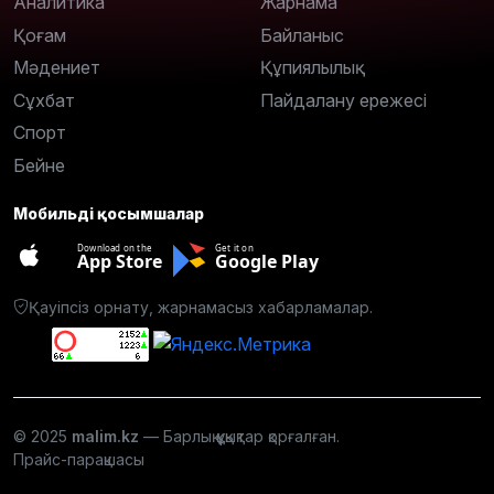
Аналитика
Жарнама
Қоғам
Байланыс
Мәдениет
Құпиялылық
Сұхбат
Пайдалану ережесі
Спорт
Бейне
Мобильді қосымшалар
Download on the
Get it on
App Store
Google Play
Қауіпсіз орнату, жарнамасыз хабарламалар.
© 2025
malim.kz
— Барлық құқықтар қорғалған.
Прайс-парақшасы