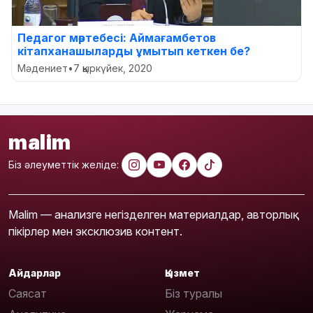
Педагог мәртебесі: Аймағамбетов
кітапханашыларды ұмытып кеткен бе?
Мәдениет
•
7 қыркүйек, 2020
malim
Біз әлеуметтік желіде:
Malim — анализге негізделген материалдар, авторлық
пікірлер мен эксклюзив контент.
Айдарлар
Қызмет
Саясат
Біз туралы