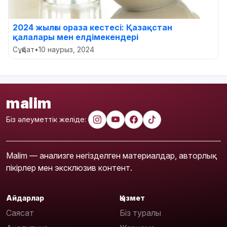
2024 жылғы ораза кестесі: Қазақстан
қалалары мен елдімекендері
Сұқбат
•
10 наурыз, 2024
malim
Біз әлеуметтік желіде:
Malim — анализге негізделген материалдар, авторлық
пікірлер мен эксклюзив контент.
Айдарлар
Қызмет
Саясат
Біз туралы