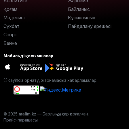
Аналитика
Жарнама
Қоғам
Байланыс
Мәдениет
Құпиялылық
Сұхбат
Пайдалану ережесі
Спорт
Бейне
Мобильді қосымшалар
Download on the
Get it on
App Store
Google Play
Қауіпсіз орнату, жарнамасыз хабарламалар.
© 2025
malim.kz
— Барлық құқықтар қорғалған.
Прайс-парақшасы