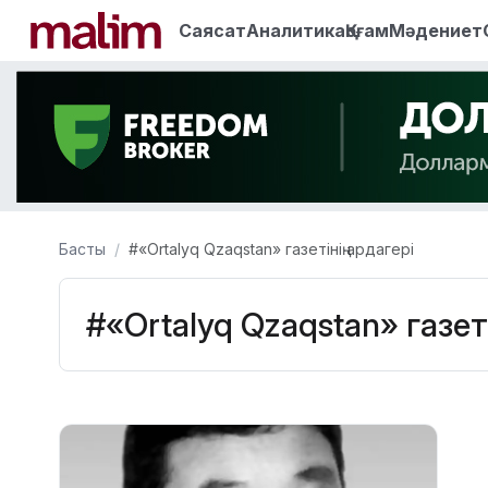
Саясат
Аналитика
Қоғам
Мәдениет
Басты
#«Ortalyq Qzaqstan» газетінің ардагері
#«Ortalyq Qzaqstan» газеті