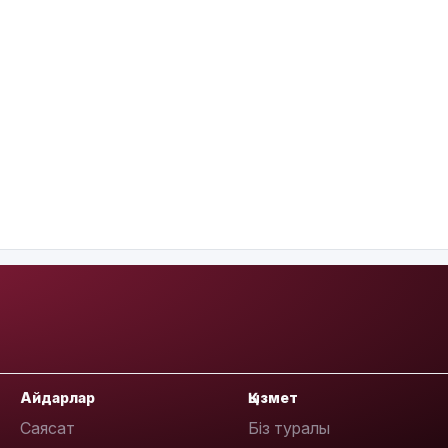
Айдарлар
Қызмет
Саясат
Біз туралы