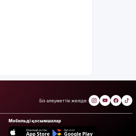
Біз әлеуметтік желіде:
Мобильді қосымшалар
Download on the
Get it on
App Store
Google Play