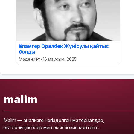
Қаламгер Оралбек Жүнісұлы қайтыс
болды
Мәдениет
•
16 маусым, 2025
malim
Malim — анализге негізделген материалдар,
авторлық пікірлер мен эксклюзив контент.