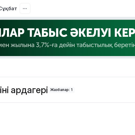
Сұқбат
нің ардагері
Жазбалар: 1