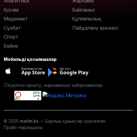
Аналитика
Жарнама
Қоғам
Байланыс
Мәдениет
Құпиялылық
Сұхбат
Пайдалану ережесі
Спорт
Бейне
Мобильді қосымшалар
Download on the
Get it on
App Store
Google Play
Қауіпсіз орнату, жарнамасыз хабарламалар.
© 2025
malim.kz
— Барлық құқықтар қорғалған.
Прайс-парақшасы