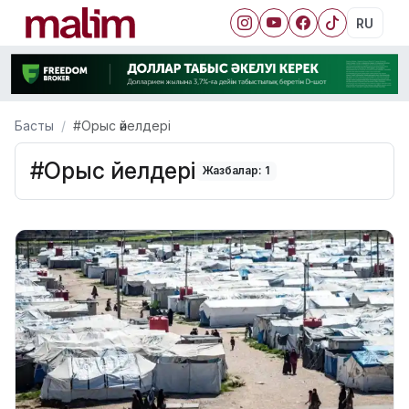
RU
Басты
#Орыс әйелдері
#Орыс әйелдері
Жазбалар: 1