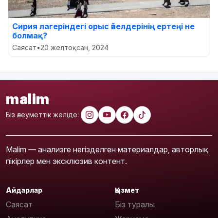
Сирия лагеріндегі орыс әйелдерінің ертеңі не
болмақ?
Саясат
•
20 желтоқсан, 2024
malim
Біз әлеуметтік желіде:
Malim — анализге негізделген материалдар, авторлық
пікірлер мен эксклюзив контент.
Айдарлар
Қызмет
Саясат
Біз туралы