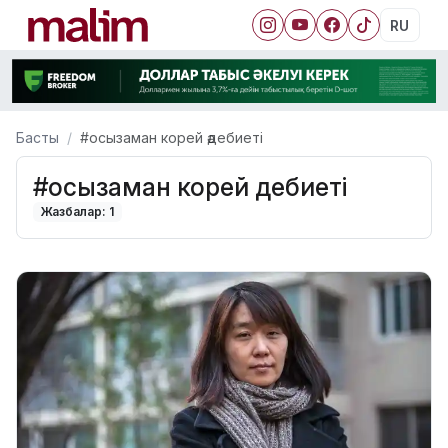
RU
Басты
#осызаман корей әдебиеті
#осызаман корей әдебиеті
Жазбалар: 1