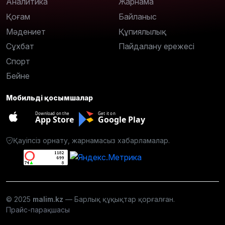
Аналитика
Жарнама
Қоғам
Байланыс
Мәдениет
Құпиялылық
Сұхбат
Пайдалану ережесі
Спорт
Бейне
Мобильді қосымшалар
Download on the
Get it on
App Store
Google Play
Қауіпсіз орнату, жарнамасыз хабарламалар.
© 2025
malim.kz
— Барлық құқықтар қорғалған.
Прайс-парақшасы