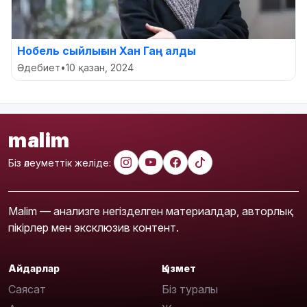
Нобель сыйлығын Хан Гаң алды
Әдебиет
•
10 қазан, 2024
malim
Біз әлеуметтік желіде:
Malim — анализге негізделген материалдар, авторлық
пікірлер мен эксклюзив контент.
Айдарлар
Қызмет
Саясат
Біз туралы