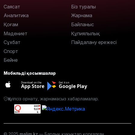
Саясат
Біз туралы
Аналитика
Жарнама
Қоғам
Байланыс
Мәдениет
Құпиялылық
Сұхбат
Пайдалану ережесі
Спорт
Бейне
Мобильді қосымшалар
Download on the
Get it on
App Store
Google Play
Қауіпсіз орнату, жарнамасыз хабарламалар.
© 2025
malim.kz
— Барлық құқықтар қорғалған.