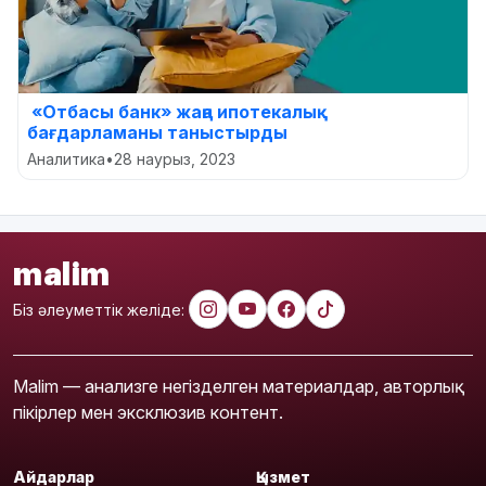
«Отбасы банк» жаңа ипотекалық
бағдарламаны таныстырды
Аналитика
•
28 наурыз, 2023
malim
Біз әлеуметтік желіде:
Malim — анализге негізделген материалдар, авторлық
пікірлер мен эксклюзив контент.
Айдарлар
Қызмет