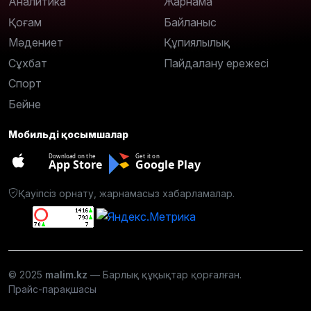
Аналитика
Жарнама
Қоғам
Байланыс
Мәдениет
Құпиялылық
Сұхбат
Пайдалану ережесі
Спорт
Бейне
Мобильді қосымшалар
Download on the
Get it on
App Store
Google Play
Қауіпсіз орнату, жарнамасыз хабарламалар.
© 2025
malim.kz
— Барлық құқықтар қорғалған.
Прайс-парақшасы