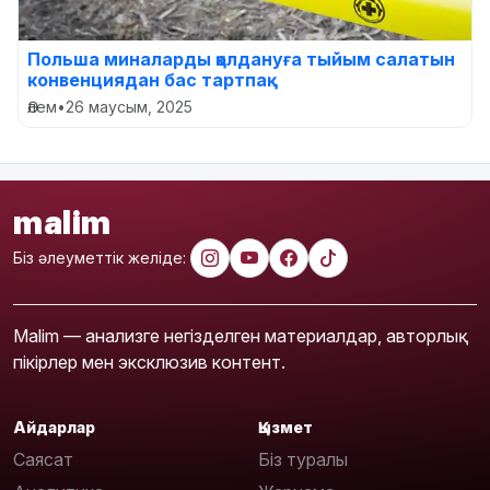
Польша миналарды қолдануға тыйым салатын
конвенциядан бас тартпақ
Әлем
•
26 маусым, 2025
malim
Біз әлеуметтік желіде:
Malim — анализге негізделген материалдар, авторлық
пікірлер мен эксклюзив контент.
Айдарлар
Қызмет
Саясат
Біз туралы