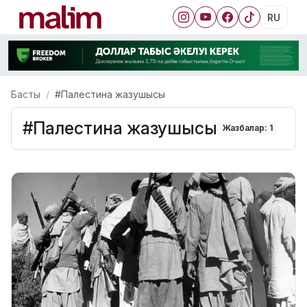
RU
Басты
#Палестина жазушысы
#Палестина жазушысы
Жазбалар: 1