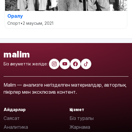
Оралу
Спорт
•
2 маусым, 2021
malim
Біз әлеуметтік желіде:
Malim — анализге негізделген материалдар, авторлық
пікірлер мен эксклюзив контент.
Айдарлар
Қызмет
Саясат
Біз туралы
Аналитика
Жарнама