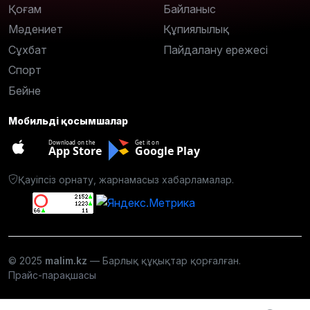
Қоғам
Байланыс
Мәдениет
Құпиялылық
Сұхбат
Пайдалану ережесі
Спорт
Бейне
Мобильді қосымшалар
Download on the
Get it on
App Store
Google Play
Қауіпсіз орнату, жарнамасыз хабарламалар.
© 2025
malim.kz
— Барлық құқықтар қорғалған.
Прайс-парақшасы