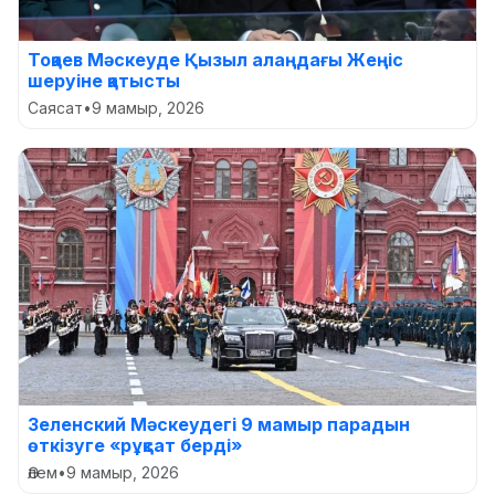
Тоқаев Мәскеуде Қызыл алаңдағы Жеңіс
шеруіне қатысты
Саясат
•
9 мамыр, 2026
Зеленский Мәскеудегі 9 мамыр парадын
өткізуге «рұқсат берді»
Әлем
•
9 мамыр, 2026