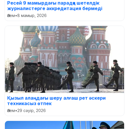
Ресей 9 мамырдағы парадқа шетелдік
журналистерге аккредитация бермеді
Әлем
•
8 мамыр, 2026
Қызыл алаңдағы шеру алғаш рет әскери
техникасыз өтпек
Әлем
•
29 сәуір, 2026