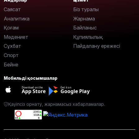
Саясат
Біз туралы
Аналитика
Жарнама
Қоғам
Байланыс
Мәдениет
Құпиялылық
Сұхбат
Пайдалану ережесі
Спорт
Бейне
Мобильді қосымшалар
Download on the
Get it on
App Store
Google Play
Қауіпсіз орнату, жарнамасыз хабарламалар.