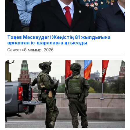
Тоқаев Мәскеудегі Жеңістің 81 жылдығына
арналған іс-шараларға қатысады
Саясат
•
8 мамыр, 2026