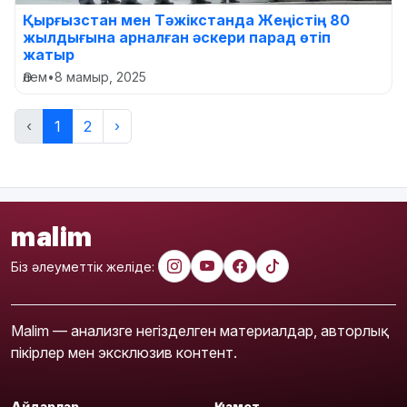
Қырғызстан мен Тәжікстанда Жеңістің 80
жылдығына арналған әскери парад өтіп
жатыр
Әлем
•
8 мамыр, 2025
‹
1
2
›
malim
Біз әлеуметтік желіде:
Malim — анализге негізделген материалдар, авторлық
пікірлер мен эксклюзив контент.
Айдарлар
Қызмет