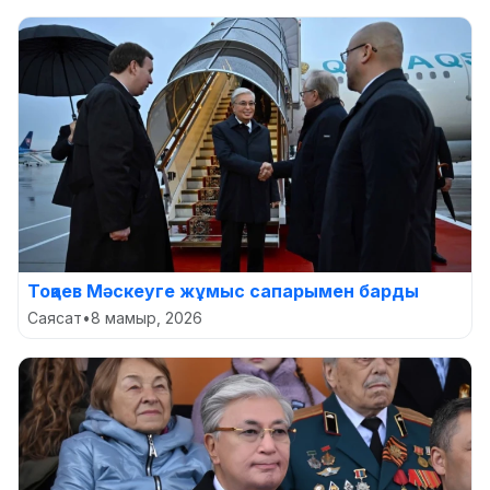
Тоқаев Мәскеуге жұмыс сапарымен барды
Саясат
•
8 мамыр, 2026