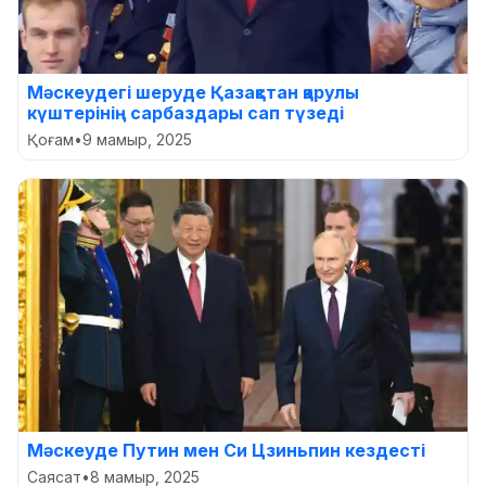
Мәскеудегі шеруде Қазақстан қарулы
күштерінің сарбаздары сап түзеді
Қоғам
•
9 мамыр, 2025
Мәскеуде Путин мен Си Цзиньпин кездесті
Саясат
•
8 мамыр, 2025