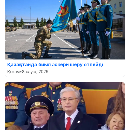
Қазақстанда биыл әскери шеру өтпейді
Қоғам
•
8 сәуір, 2026