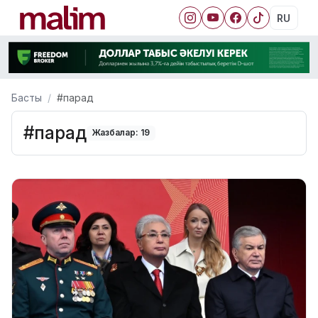
RU
Басты
#парад
#парад
Жазбалар: 19