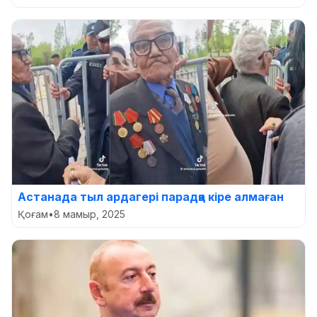
Астанада тыл ардагері парадқа кіре алмаған
Қоғам
•
8 мамыр, 2025