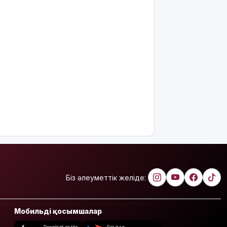
Біз әлеуметтік желіде:
Мобильді қосымшалар
Download on the
Get it on