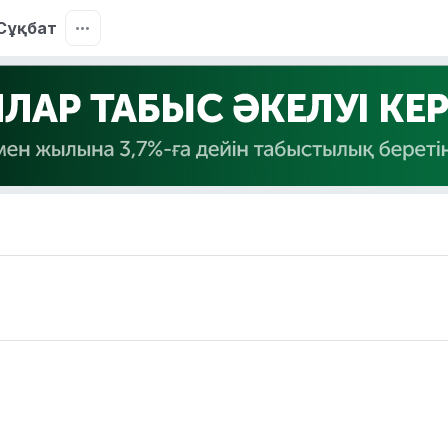
Сұқбат