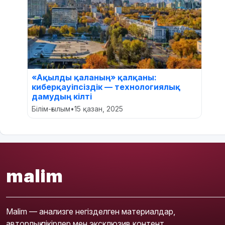
«Ақылды қаланың» қалқаны:
киберқауіпсіздік — технологиялық
дамудың кілті
Білім-ғылым
•
15 қазан, 2025
malim
Malim — анализге негізделген материалдар,
авторлық пікірлер мен эксклюзив контент.