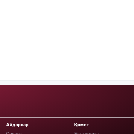
Айдарлар
Қызмет
Саясат
Біз туралы