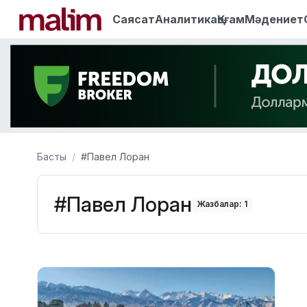
Саясат
Аналитика
Қоғам
Мәдениет
Басты
#Павел Лоран
#Павел Лоран
Жазбалар: 1