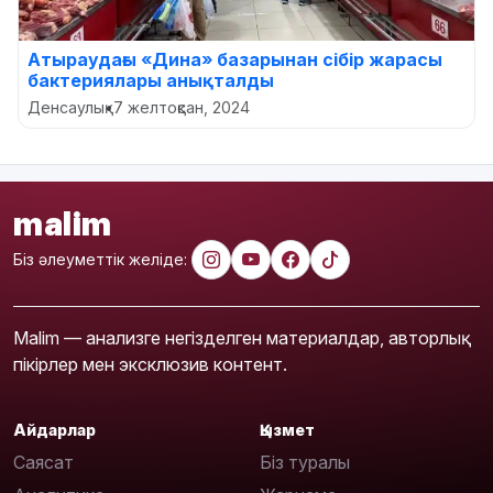
Атыраудағы «Дина» базарынан сібір жарасы
бактериялары анықталды
Денсаулық
•
7 желтоқсан, 2024
malim
Біз әлеуметтік желіде:
Malim — анализге негізделген материалдар, авторлық
пікірлер мен эксклюзив контент.
Айдарлар
Қызмет
Саясат
Біз туралы