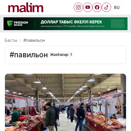
RU
Басты
#павильон
#павильон
Жазбалар: 1