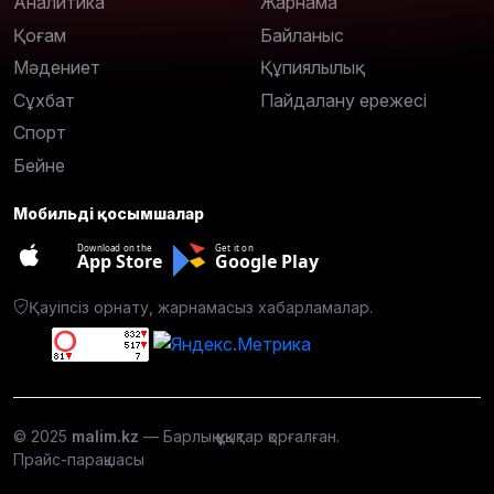
Аналитика
Жарнама
Қоғам
Байланыс
Мәдениет
Құпиялылық
Сұхбат
Пайдалану ережесі
Спорт
Бейне
Мобильді қосымшалар
Download on the
Get it on
App Store
Google Play
Қауіпсіз орнату, жарнамасыз хабарламалар.
© 2025
malim.kz
— Барлық құқықтар қорғалған.
Прайс-парақшасы