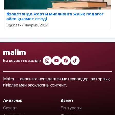
Қазақстанда жарты миллионға жуық педагог
әйел қызмет етеді
Сұқбат
•
7 наурыз, 2024
malim
Біз әлеуметтік желіде:
Malim — анализге негізделген материалдар, авторлық
пікірлер мен эксклюзив контент.
Айдарлар
Қызмет
Саясат
Біз туралы