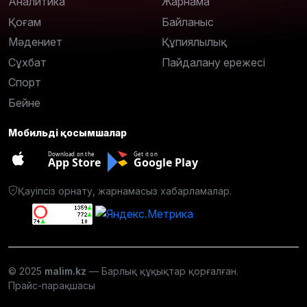
Аналитика
Жарнама
Қоғам
Байланыс
Мәдениет
Құпиялылық
Сұхбат
Пайдалану ережесі
Спорт
Бейне
Мобильді қосымшалар
Download on the
Get it on
App Store
Google Play
Қауіпсіз орнату, жарнамасыз хабарламалар.
© 2025
malim.kz
— Барлық құқықтар қорғалған.
Прайс-парақшасы