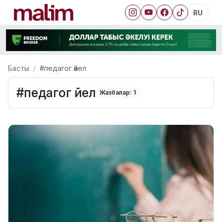
RU
Басты
#педагог әйел
#педагог әйел
Жазбалар: 1