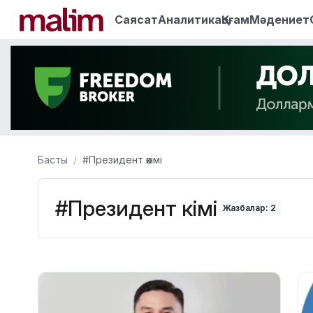
Саясат
Аналитика
Қоғам
Мәдениет
Басты
#Президент өкімі
#Президент өкімі
Жазбалар: 2