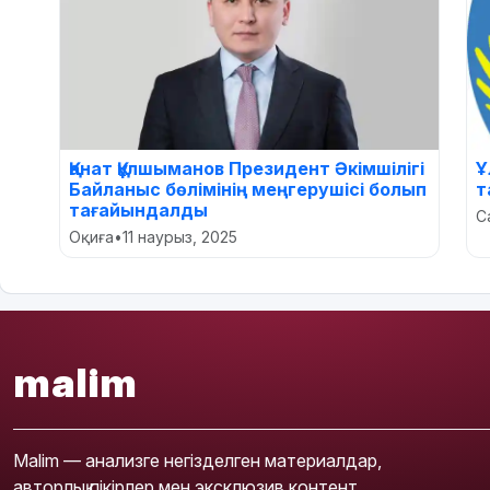
Қанат Құлшыманов Президент Әкімшілігі
Ұ
Байланыс бөлімінің меңгерушісі болып
т
тағайындалды
С
Оқиға
•
11 наурыз, 2025
malim
Malim — анализге негізделген материалдар,
авторлық пікірлер мен эксклюзив контент.