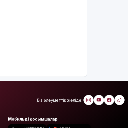
Біз әлеуметтік желіде:
Мобильді қосымшалар
Download on the
Get it on