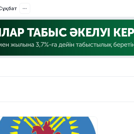
Сұқбат