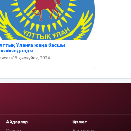
лттық Ұланға жаңа басшы
ағайындалды
аясат
•
18 қыркүйек, 2024
Айдарлар
Қызмет
Саясат
Біз туралы