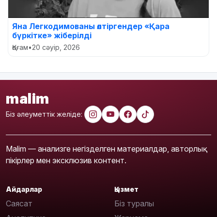
Яна Легкодимованы өлтіргендер «Қара
бүркітке» жіберілді
Қоғам
•
20 сәуір, 2026
malim
Біз әлеуметтік желіде:
Malim — анализге негізделген материалдар, авторлық
пікірлер мен эксклюзив контент.
Айдарлар
Қызмет
Саясат
Біз туралы