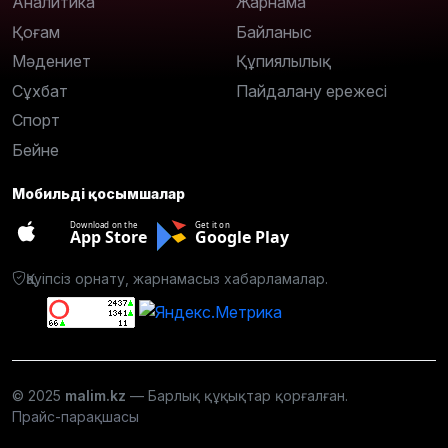
Аналитика
Жарнама
Қоғам
Байланыс
Мәдениет
Құпиялылық
Сұхбат
Пайдалану ережесі
Спорт
Бейне
Мобильді қосымшалар
Download on the
Get it on
App Store
Google Play
Қауіпсіз орнату, жарнамасыз хабарламалар.
© 2025
malim.kz
— Барлық құқықтар қорғалған.
Прайс-парақшасы