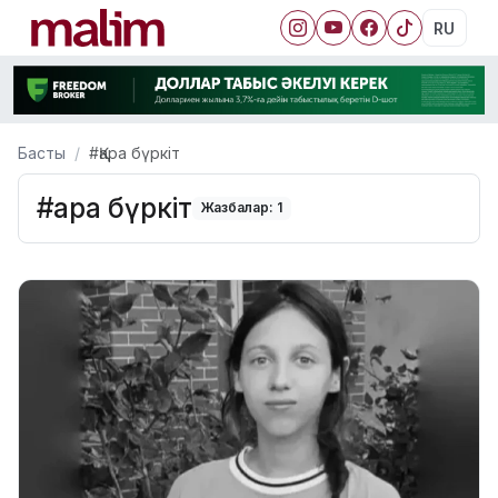
RU
Басты
#Қара бүркіт
#Қара бүркіт
Жазбалар: 1