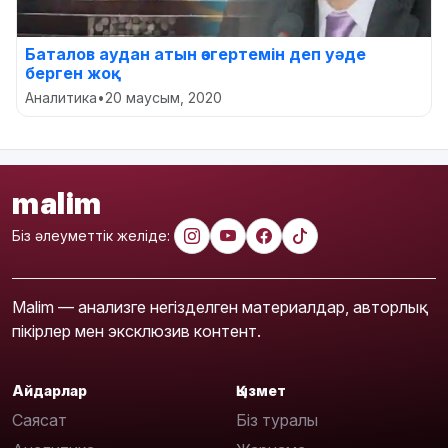
Баталов аудан атын өзгертемін деп уәде
берген жоқ
Аналитика
•
20 маусым, 2020
malim
Біз әлеуметтік желіде:
Malim — анализге негізделген материалдар, авторлық
пікірлер мен эксклюзив контент.
Айдарлар
Қызмет
Саясат
Біз туралы