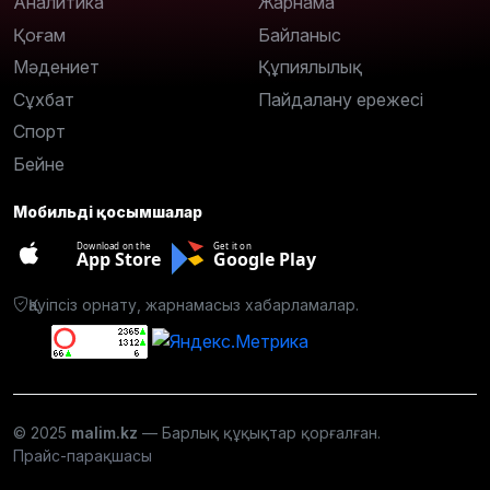
Аналитика
Жарнама
Қоғам
Байланыс
Мәдениет
Құпиялылық
Сұхбат
Пайдалану ережесі
Спорт
Бейне
Мобильді қосымшалар
Download on the
Get it on
App Store
Google Play
Қауіпсіз орнату, жарнамасыз хабарламалар.
© 2025
malim.kz
— Барлық құқықтар қорғалған.
Прайс-парақшасы