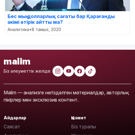
Бес мың долларлық сағаты бар Қарағанды
әкімі өтірік айтты ма?
Аналитика
•
8 тамыз, 2020
malim
Біз әлеуметтік желіде:
Malim — анализге негізделген материалдар, авторлық
пікірлер мен эксклюзив контент.
Айдарлар
Қызмет
Саясат
Біз туралы