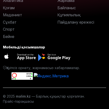
Аналитика
Жарнама
Қоғам
Байланыс
Мәдениет
Құпиялылық
Сұхбат
Пайдалану ережесі
Спорт
Бейне
Мобильді қосымшалар
Download on the
Get it on
App Store
Google Play
Қауіпсіз орнату, жарнамасыз хабарламалар.
© 2025
malim.kz
— Барлық құқықтар қорғалған.
Прайс-парақшасы