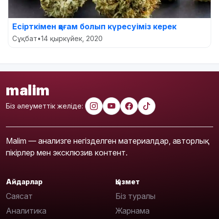
Есірткімен қоғам болып күресуіміз керек
Сұқбат
•
14 қыркүйек, 2020
malim
Біз әлеуметтік желіде:
Malim — анализге негізделген материалдар, авторлық
пікірлер мен эксклюзив контент.
Айдарлар
Қызмет
Саясат
Біз туралы
Аналитика
Жарнама