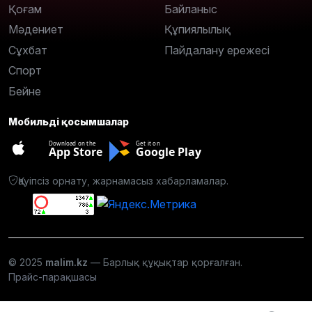
Қоғам
Байланыс
Мәдениет
Құпиялылық
Сұхбат
Пайдалану ережесі
Спорт
Бейне
Мобильді қосымшалар
Download on the
Get it on
App Store
Google Play
Қауіпсіз орнату, жарнамасыз хабарламалар.
© 2025
malim.kz
— Барлық құқықтар қорғалған.
Прайс-парақшасы