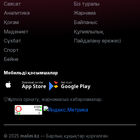
Саясат
Біз туралы
Аналитика
Жарнама
Қоғам
Байланыс
Мәдениет
Құпиялылық
Сұхбат
Пайдалану ережесі
Спорт
Бейне
Мобильді қосымшалар
Download on the
Get it on
App Store
Google Play
Қауіпсіз орнату, жарнамасыз хабарламалар.
© 2025
malim.kz
— Барлық құқықтар қорғалған.