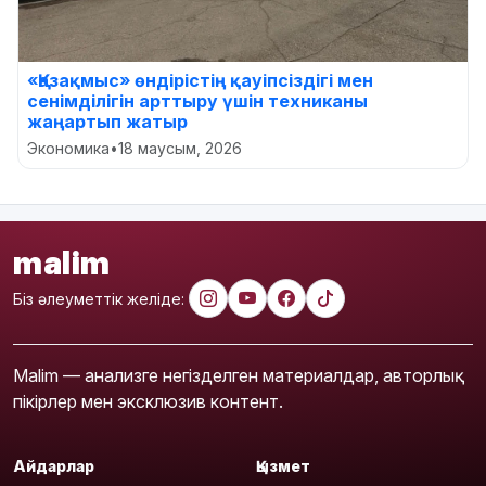
«Қазақмыс» өндірістің қауіпсіздігі мен
сенімділігін арттыру үшін техниканы
жаңартып жатыр
Экономика
•
18 маусым, 2026
malim
Біз әлеуметтік желіде:
Malim — анализге негізделген материалдар, авторлық
пікірлер мен эксклюзив контент.
Айдарлар
Қызмет