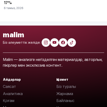
17%
6 тамыз, 2026
malim
Біз әлеуметтік желіде:
Malim — анализге негізделген материалдар, авторлық
пікірлер мен эксклюзив контент.
Айдарлар
Қызмет
Саясат
Біз туралы
Аналитика
Жарнама
Қоғам
Байланыс