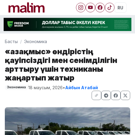
RU
Басты
Экономика
«Қазақмыс» өндірістің
қауіпсіздігі мен сенімділігін
арттыру үшін техниканы
жаңартып жатыр
18 маусым, 2026
•
Айбын Атабай
Экономика