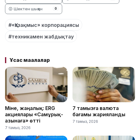
😡 Шектен шыққан
0
#«Қазақмыс» корпорациясы
#техникамен жабдықтау
Ұқсас мақалалар
Міне, жаңалық: ERG
7 тамызға валюта
акциялары «Самұрық-
бағамы жарияланды
Қазынаға» өтті
7 тамыз, 2026
7 тамыз, 2026