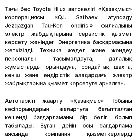
Тағы бес Toyota Hilux автокөлігі «Қазақмыс»
корпорациясы «Q.I. Satbaev atyndagy
Jezqazgan Tau-Ken ondirisi» филиалының
электр жабдықтарына сервистік қызмет
көрсету жөніндегі Энергетика басқармасына
жеткізілді. Техника жедел және жөндеу
персоналын тасымалдауға, далалық
жұмыстарды орындауға, сондай-ақ шахта,
кеніш және өндірістік алаңдардағы электр
жабдықтарына қызмет көрсетуге арналған.
Автопаркті жаңарту «Қазақмыс» Тобының
кәсіпорындарын жаңғыртуға бағытталған
кешенді бағдарламаның бір бөлігі болып
табылады. Бұған дейін осы бағдарлама
аясында компания қызметкерлерді