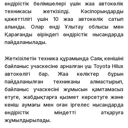
өндірістік бөлімшелері үшін жаңа автокөлік
техникасы жеткізілді. Кәсіпорындардың
қажеттілігі үшін 10 жаңа автокөлік сатып
алынды. Олар енді Ұлытау облысы мен
Қарағанды өңіріндегі өндірістік нысандарда
пайдаланылады.
Жеткізілетін техника құрамында Саяқ кенішінің
байланыс учаскесіне арналған үш Toyota Hilux
автокөлігі бар. Жаңа көліктер бұрын
пайдаланылған техниканы алмастырып,
байланыс учаскесінің жұмысын қамтамасыз
етуге, жабдықтарға қызмет көрсетуге және
кеніш аумағы мен оған іргелес нысандарда
өндірістік міндетті атқаруға
жұмылдырылады.