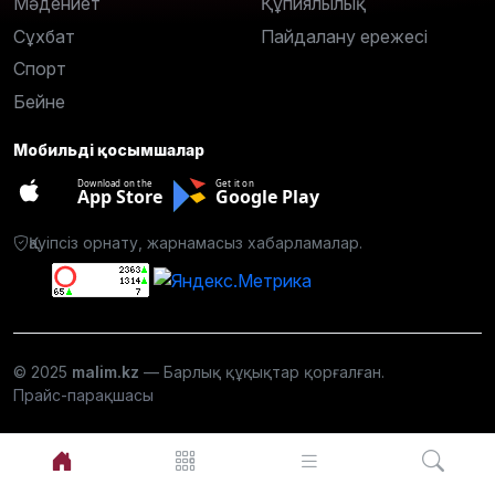
Мәдениет
Құпиялылық
Сұхбат
Пайдалану ережесі
Спорт
Бейне
Мобильді қосымшалар
Download on the
Get it on
App Store
Google Play
Қауіпсіз орнату, жарнамасыз хабарламалар.
© 2025
malim.kz
— Барлық құқықтар қорғалған.
Прайс-парақшасы