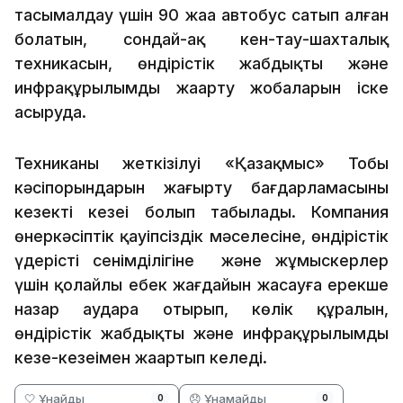
тасымалдау үшін 90 жаңа автобус сатып алған
болатын, сондай-ақ кен-тау-шахталық
техникасын, өндірістік жабдықты және
инфрақұрылымды жаңарту жобаларын іске
асыруда.
Техниканың жеткізілуі «Қазақмыс» Тобы
кәсіпорындарын жаңғырту бағдарламасының
кезекті кезеңі болып табылады. Компания
өнеркәсіптік қауіпсіздік мәселесіне, өндірістік
үдерістің сенімділігіне және жұмыскерлер
үшін қолайлы еңбек жағдайын жасауға ерекше
назар аудара отырып, көлік құралын,
өндірістік жабдықты және инфрақұрылымды
кезең-кезеңімен жаңартып келеді.
🤍 Ұнайды
😞 Ұнамайды
0
0