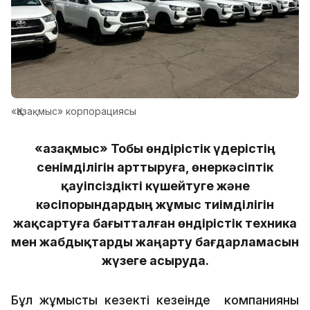
«Қазақмыс» корпорациясы
«Қазақмыс» Тобы өндірістік үдерістің
сенімділігін арттыруға, өнеркәсіптік
қауіпсіздікті күшейтуге және
кәсіпорындардың жұмыс тиімділігін
жақсартуға бағытталған өндірістік техника
мен жабдықтарды жаңарту бағдарламасын
жүзеге асыруда.
Бұл жұмыстың кезекті кезеңінде компанияның