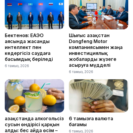
Бектенов: ЕАЭО
Шығыс Қазақстан
аясында жасанды
Dongfeng Motor
интеллект пен
компаниясымен жаңа
кедергісіз саудаға
инвестициялық
басымдық беріледі
жобаларды жүзеге
асыруға мүдделі
6 тамыз, 2026
6 тамыз, 2026
Қазақстанда алкогольсіз
6 тамызға валюта
сусын өндірісі қарқын
бағамы
алды: бес айда өсім –
6 тамыз, 2026