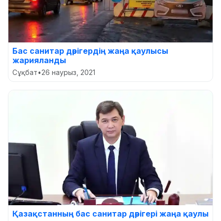
Бас санитар дәрігердің жаңа қаулысы
жарияланды
Сұқбат
•
26 наурыз, 2021
Қазақстанның бас санитар дәрігері жаңа қаулы