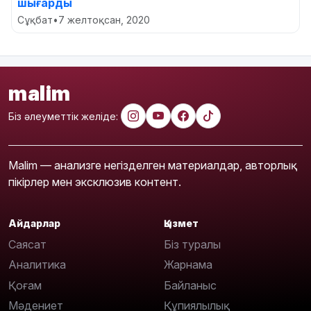
шығарды
Сұқбат
•
7 желтоқсан, 2020
malim
Біз әлеуметтік желіде:
Malim — анализге негізделген материалдар, авторлық
пікірлер мен эксклюзив контент.
Айдарлар
Қызмет
Саясат
Біз туралы
Аналитика
Жарнама
Қоғам
Байланыс
Мәдениет
Құпиялылық