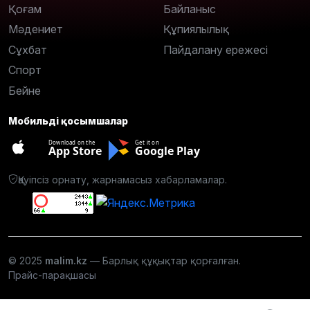
Қоғам
Байланыс
Мәдениет
Құпиялылық
Сұхбат
Пайдалану ережесі
Спорт
Бейне
Мобильді қосымшалар
Download on the
Get it on
App Store
Google Play
Қауіпсіз орнату, жарнамасыз хабарламалар.
© 2025
malim.kz
— Барлық құқықтар қорғалған.
Прайс-парақшасы