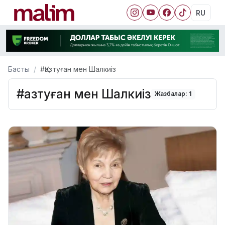
RU
Басты
#Қазтуған мен Шалкиіз
#Қазтуған мен Шалкиіз
Жазбалар: 1