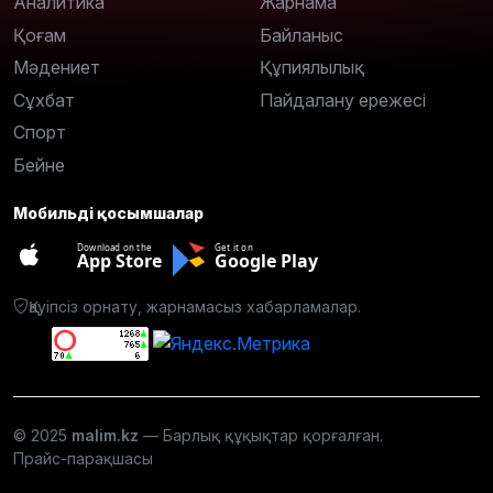
Аналитика
Жарнама
Қоғам
Байланыс
Мәдениет
Құпиялылық
Сұхбат
Пайдалану ережесі
Спорт
Бейне
Мобильді қосымшалар
Download on the
Get it on
App Store
Google Play
Қауіпсіз орнату, жарнамасыз хабарламалар.
© 2025
malim.kz
— Барлық құқықтар қорғалған.
Прайс-парақшасы