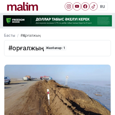
RU
Басты
#Қорғалжың
#Қорғалжың
Жазбалар: 1