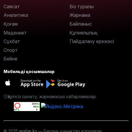
Саясат
Біз туралы
Аналитика
Жарнама
Қоғам
Байланыс
Мәдениет
Құпиялылық
Сұхбат
Пайдалану ережесі
Спорт
Бейне
Мобильді қосымшалар
Download on the
Get it on
App Store
Google Play
Қауіпсіз орнату, жарнамасыз хабарламалар.
© 2025
malim.kz
— Барлық құқықтар қорғалған.