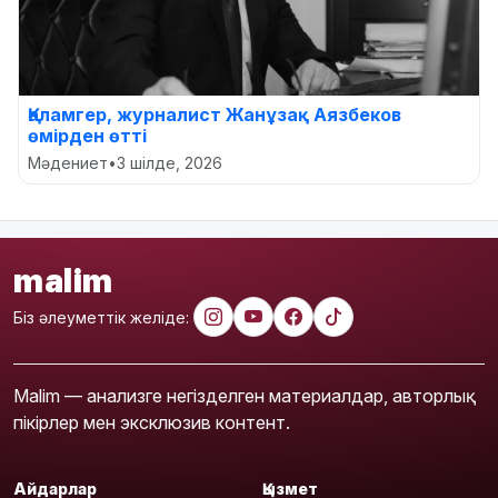
Қаламгер, журналист Жанұзақ Аязбеков
өмірден өтті
Мәдениет
•
3 шілде, 2026
malim
Біз әлеуметтік желіде:
Malim — анализге негізделген материалдар, авторлық
пікірлер мен эксклюзив контент.
Айдарлар
Қызмет