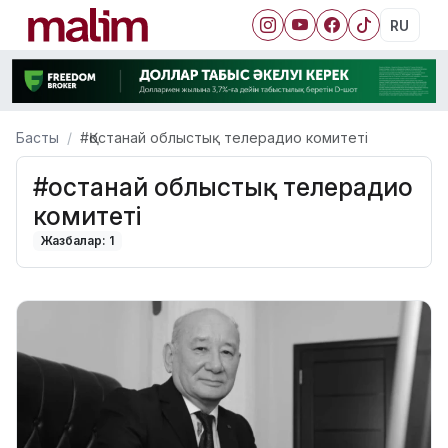
RU
Басты
#Қостанай облыстық телерадио комитеті
#Қостанай облыстық телерадио
комитеті
Жазбалар: 1