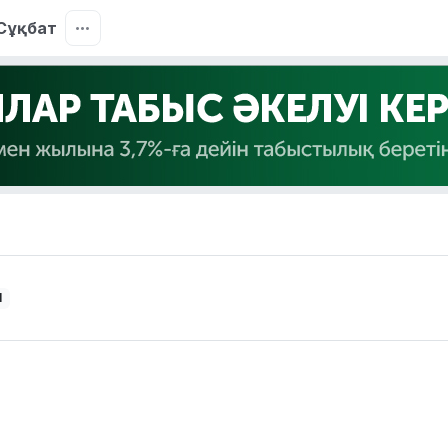
Сұқбат
1