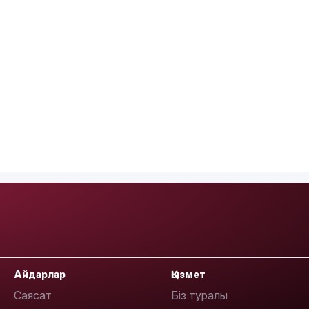
Айдарлар
Қызмет
Саясат
Біз туралы