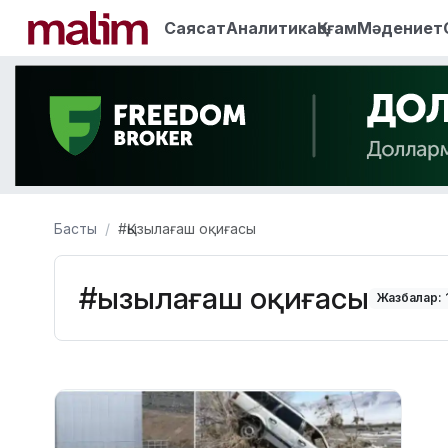
Саясат
Аналитика
Қоғам
Мәдениет
Басты
#Қызылағаш оқиғасы
#Қызылағаш оқиғасы
Жазбалар: 