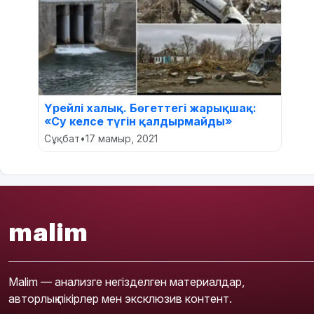
Үрейлі халық. Бөгеттегі жарықшақ:
«Су келсе түгін қалдырмайды»
Сұқбат
•
17 мамыр, 2021
malim
Malim — анализге негізделген материалдар,
авторлық пікірлер мен эксклюзив контент.