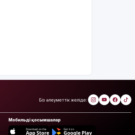
Біз әлеуметтік желіде:
Мобильді қосымшалар
Download on the
Get it on
App Store
Google Play