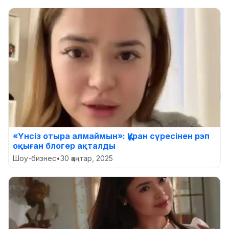
«Үнсіз отыра алмаймын»: Құран сүресінен рэп
оқыған блогер ақталды
Шоу-бизнес
•
30 қаңтар, 2025