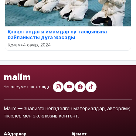
Қазақстандағы имамдар су тасқынына
байланысты дұға жасады
Қоғам
•
4 сәуір, 2024
malim
Біз әлеуметтік желіде:
Malim — анализге негізделген материалдар, авторлық
пікірлер мен эксклюзив контент.
Айдарлар
Қызмет