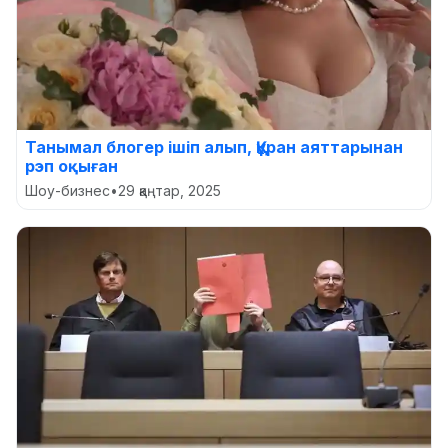
Танымал блогер ішіп алып, Құран аяттарынан
рэп оқыған
Шоу-бизнес
•
29 қаңтар, 2025