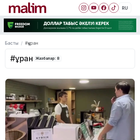
RU
Басты
#құран
#құран
Жазбалар: 8