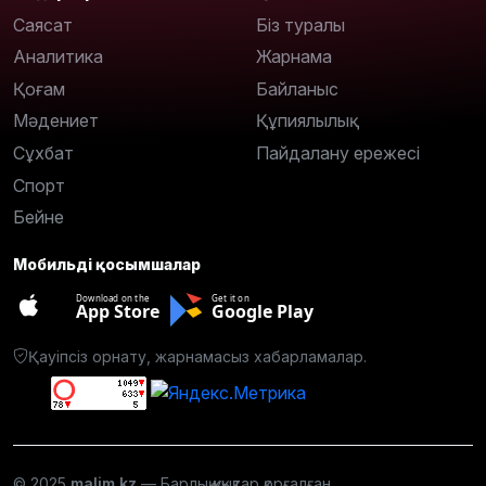
Саясат
Біз туралы
Аналитика
Жарнама
Қоғам
Байланыс
Мәдениет
Құпиялылық
Сұхбат
Пайдалану ережесі
Спорт
Бейне
Мобильді қосымшалар
Download on the
Get it on
App Store
Google Play
Қауіпсіз орнату, жарнамасыз хабарламалар.
© 2025
malim.kz
— Барлық құқықтар қорғалған.