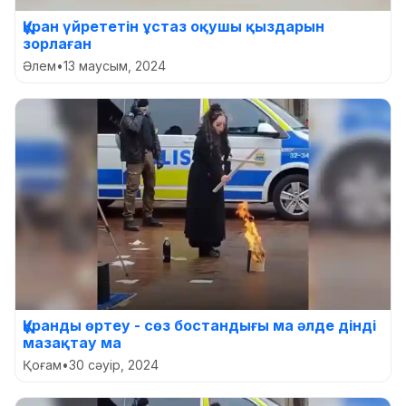
Құран үйрететін ұстаз оқушы қыздарын
зорлаған
Әлем
•
13 маусым, 2024
Құранды өртеу - сөз бостандығы ма әлде дінді
мазақтау ма
Қоғам
•
30 сәуір, 2024