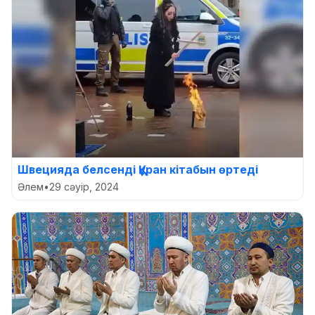
Швецияда белсенді Құран кітабын өртеді
Әлем
•
29 сәуір, 2024