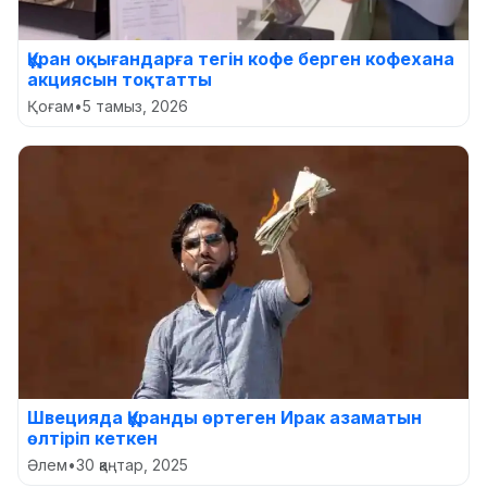
Құран оқығандарға тегін кофе берген кофехана
акциясын тоқтатты
Қоғам
•
5 тамыз, 2026
Швецияда Құранды өртеген Ирак азаматын
өлтіріп кеткен
Әлем
•
30 қаңтар, 2025