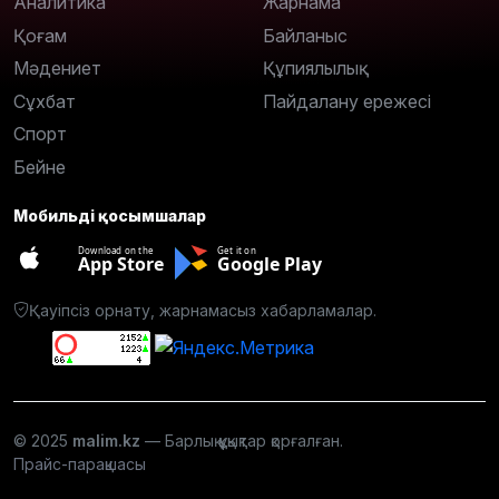
Аналитика
Жарнама
Қоғам
Байланыс
Мәдениет
Құпиялылық
Сұхбат
Пайдалану ережесі
Спорт
Бейне
Мобильді қосымшалар
Download on the
Get it on
App Store
Google Play
Қауіпсіз орнату, жарнамасыз хабарламалар.
© 2025
malim.kz
— Барлық құқықтар қорғалған.
Прайс-парақшасы