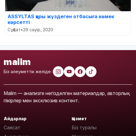
ASSYLTAS қоры жүздеген отбасыға көмек
көрсетті
Сұқбат
•
29 сәуір, 2020
malim
Біз әлеуметтік желіде:
Malim — анализге негізделген материалдар, авторлық
пікірлер мен эксклюзив контент.
Айдарлар
Қызмет
Саясат
Біз туралы