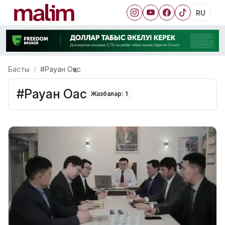
RU
Басты
#Рауан Оқас
#Рауан Оқас
Жазбалар: 1