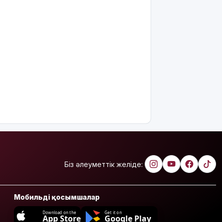
Біз әлеуметтік желіде:
Мобильді қосымшалар
Download on the
Get it on
App Store
Google Play