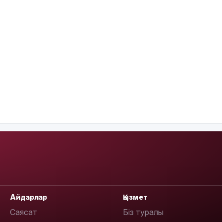
Айдарлар
Қызмет
Саясат
Біз туралы