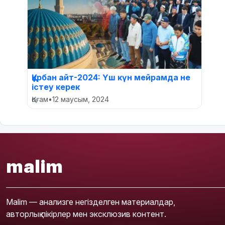
Құрбан айт-2024: Үш күн мейрамда не
істеу керек
Қоғам
•
12 маусым, 2024
malim
Malim — анализге негізделген материалдар,
авторлық пікірлер мен эксклюзив контент.