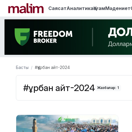
Саясат
Аналитика
Қоғам
Мәдениет
Басты
#Құрбан айт-2024
#Құрбан айт-2024
Жазбалар: 1