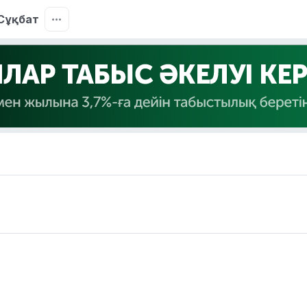
Сұқбат