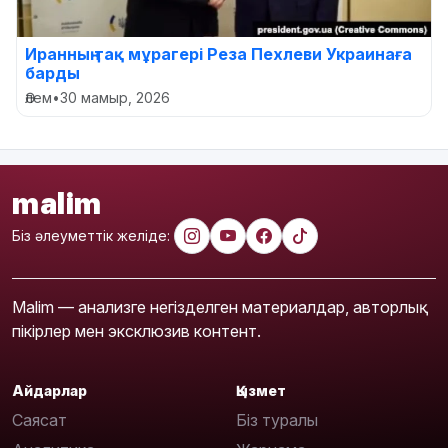
Иранның тақ мұрагері Реза Пехлеви Украинаға
барды
Әлем
•
30 мамыр, 2026
malim
Біз әлеуметтік желіде:
Malim — анализге негізделген материалдар, авторлық
пікірлер мен эксклюзив контент.
Айдарлар
Қызмет
Саясат
Біз туралы