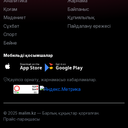
Аналитика
Жарнама
Қоғам
Байланыс
Мәдениет
Құпиялылық
Сұхбат
Пайдалану ережесі
Спорт
Бейне
Мобильді қосымшалар
Download on the
Get it on
App Store
Google Play
Қауіпсіз орнату, жарнамасыз хабарламалар.
© 2025
malim.kz
— Барлық құқықтар қорғалған.
Прайс-парақшасы