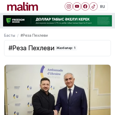
RU
Басты
#Реза Пехлеви
#Реза Пехлеви
Жазбалар: 1