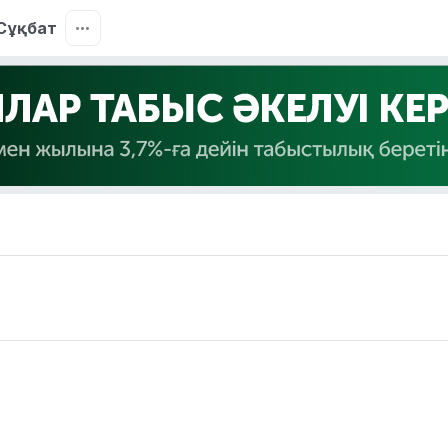
Сұқбат