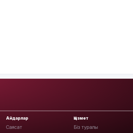
Айдарлар
Қызмет
Саясат
Біз туралы