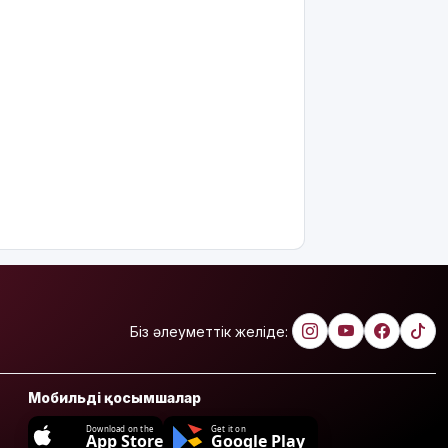
Біз әлеуметтік желіде:
Мобильді қосымшалар
Download on the
Get it on
App Store
Google Play