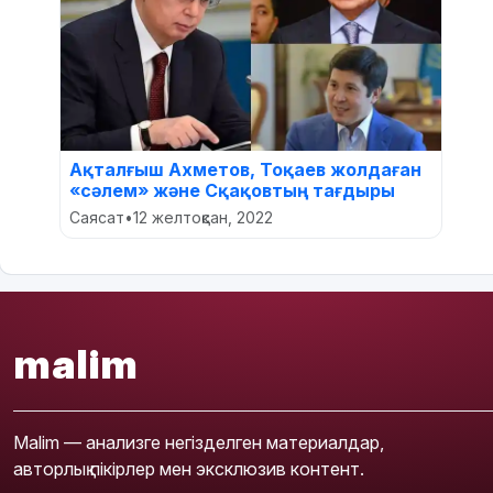
Ақталғыш Ахметов, Тоқаев жолдаған
«сәлем» және Сқақовтың тағдыры
Саясат
•
12 желтоқсан, 2022
malim
Malim — анализге негізделген материалдар,
авторлық пікірлер мен эксклюзив контент.