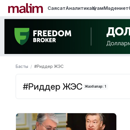
Саясат
Аналитика
Қоғам
Мәдениет
Басты
#Риддер ЖЭС
#Риддер ЖЭС
Жазбалар: 1