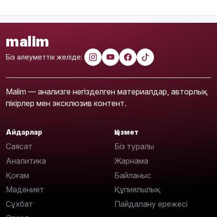
malim
Біз әлеуметтік желіде:
Malim — анализге негізделген материалдар, авторлық
пікірлер мен эксклюзив контент.
Айдарлар
Қызмет
Саясат
Біз туралы
Аналитика
Жарнама
Қоғам
Байланыс
Мәдениет
Құпиялылық
Сұхбат
Пайдалану ережесі