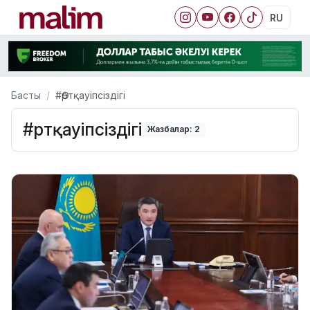
RU
Басты
#Өртқауіпсіздігі
#Өртқауіпсіздігі
Жазбалар: 2