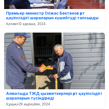
Премьер-министр Олжас Бектенов өрт
қауіпсіздігі шараларын күшейтуді тапсырды
Қоғам
•
12 қараша, 2024
Алматыда ТЖД қызметкерлері өрт қауіпсіздігі
шараларын түсіндіреді
Құқық
•
26 қыркүйек, 2024