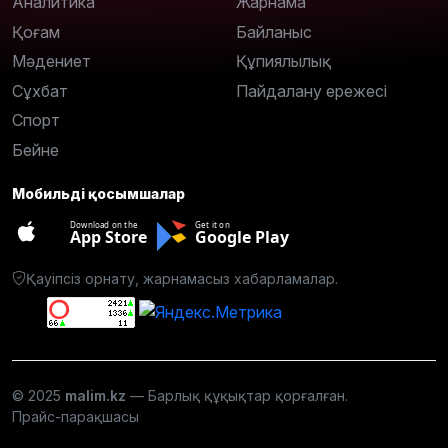
Аналитика
Жарнама
Қоғам
Байланыс
Мәдениет
Құпиялылық
Сұхбат
Пайдалану ережесі
Спорт
Бейне
Мобильді қосымшалар
Download on the
Get it on
App Store
Google Play
Қауіпсіз орнату, жарнамасыз хабарламалар.
© 2025
malim.kz
— Барлық құқықтар қорғалған.
Прайс-парақшасы