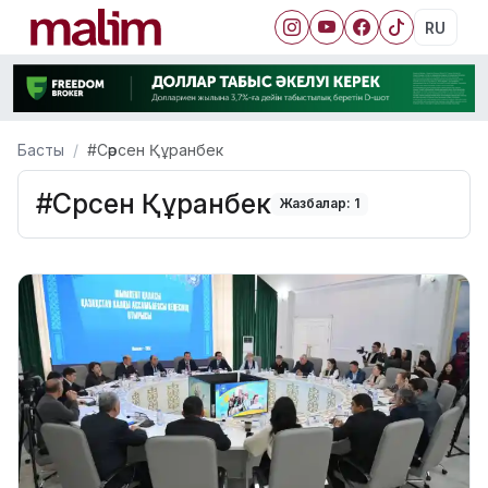
RU
Басты
#Сәрсен Құранбек
#Сәрсен Құранбек
Жазбалар: 1