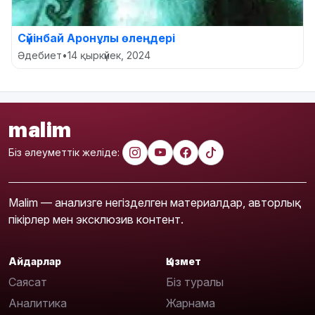
Сүйінбай Аронұлы өлеңдері
Әдебиет
•
14 қыркүйек, 2024
malim
Біз әлеуметтік желіде:
Malim — анализге негізделген материалдар, авторлық
пікірлер мен эксклюзив контент.
Айдарлар
Қызмет
Саясат
Біз туралы
Аналитика
Жарнама