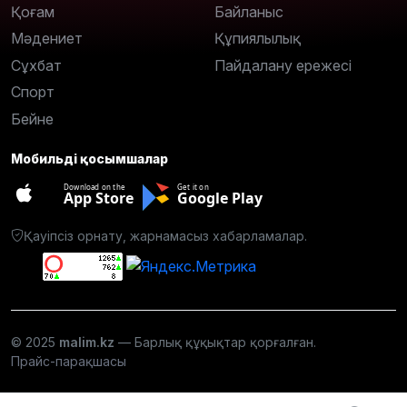
Қоғам
Байланыс
Мәдениет
Құпиялылық
Сұхбат
Пайдалану ережесі
Спорт
Бейне
Мобильді қосымшалар
Download on the
Get it on
App Store
Google Play
Қауіпсіз орнату, жарнамасыз хабарламалар.
© 2025
malim.kz
— Барлық құқықтар қорғалған.
Прайс-парақшасы