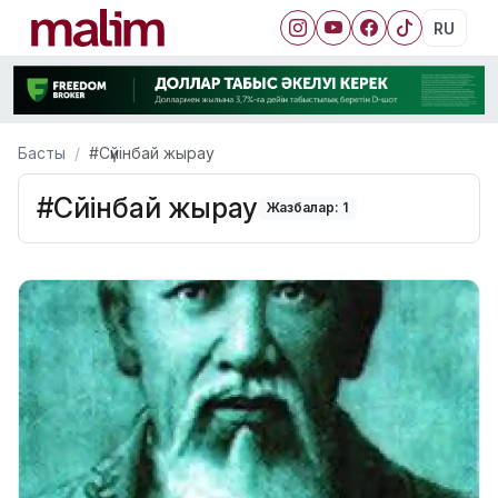
RU
Басты
#Сүйінбай жырау
#Сүйінбай жырау
Жазбалар: 1