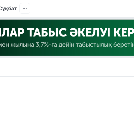
Сұқбат