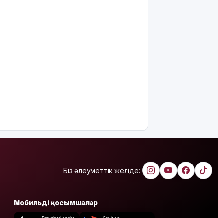
Біз әлеуметтік желіде:
Мобильді қосымшалар
Download on the
Get it on