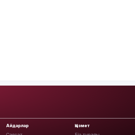
Айдарлар
Қызмет
Саясат
Біз туралы