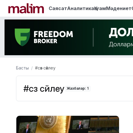
Саясат
Аналитика
Қоғам
Мәдениет
Басты
#сөз сөйлеу
#сөз сөйлеу
Жазбалар: 1