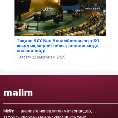
Тоқаев БҰҰ Бас Ассамблеясының 80
жылдық мерейтойлық сессиясында
сөз сөйлейді
Саясат
•
22 қыркүйек, 2025
malim
Malim — анализге негізделген материалдар,
авторлық пікірлер мен эксклюзив контент.