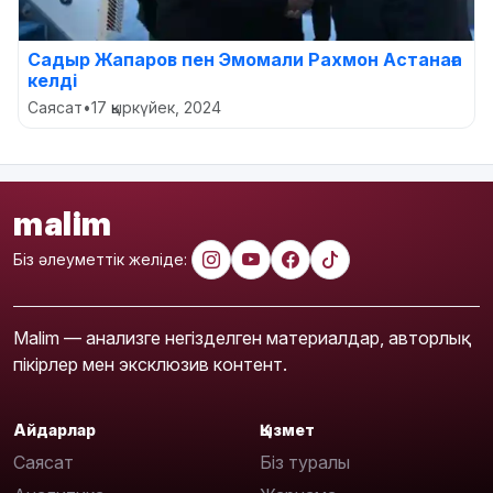
Садыр Жапаров пен Эмомали Рахмон Астанаға
келді
Саясат
•
17 қыркүйек, 2024
malim
Біз әлеуметтік желіде:
Malim — анализге негізделген материалдар, авторлық
пікірлер мен эксклюзив контент.
Айдарлар
Қызмет
Саясат
Біз туралы