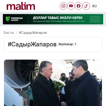
RU
Басты
#СадырЖапаров
#СадырЖапаров
Жазбалар: 1