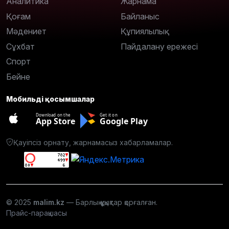
Аналитика
Жарнама
Қоғам
Байланыс
Мәдениет
Құпиялылық
Сұхбат
Пайдалану ережесі
Спорт
Бейне
Мобильді қосымшалар
Download on the
Get it on
App Store
Google Play
Қауіпсіз орнату, жарнамасыз хабарламалар.
© 2025
malim.kz
— Барлық құқықтар қорғалған.
Прайс-парақшасы