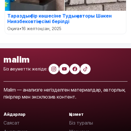
Тараздың бір көшесіне Тудың авторы Шәкен
Ниязбековтің есімі берілді
Оқиға
•
16 желтоқсан, 2025
malim
Біз әлеуметтік желіде:
Malim — анализге негізделген материалдар, авторлық
пікірлер мен эксклюзив контент.
Айдарлар
Қызмет
Саясат
Біз туралы