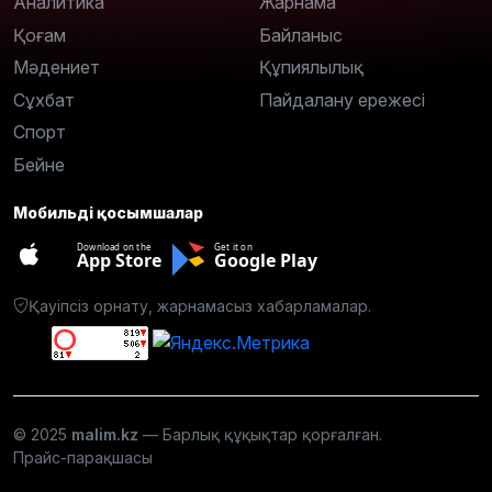
Аналитика
Жарнама
Қоғам
Байланыс
Мәдениет
Құпиялылық
Сұхбат
Пайдалану ережесі
Спорт
Бейне
Мобильді қосымшалар
Download on the
Get it on
App Store
Google Play
Қауіпсіз орнату, жарнамасыз хабарламалар.
© 2025
malim.kz
— Барлық құқықтар қорғалған.
Прайс-парақшасы