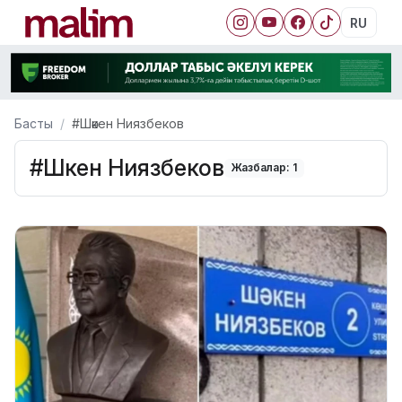
RU
Басты
#Шәкен Ниязбеков
#Шәкен Ниязбеков
Жазбалар: 1