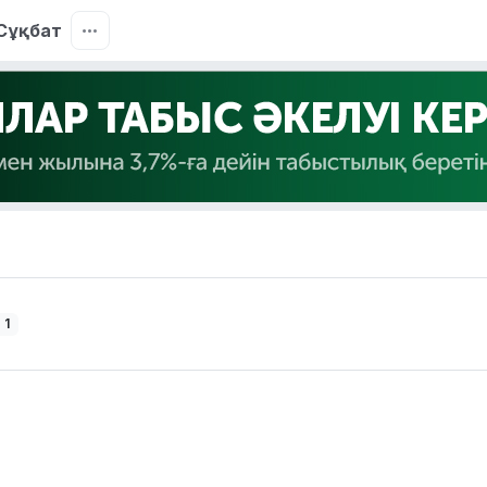
Сұқбат
 1