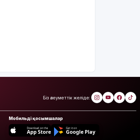
Біз әлеуметтік желіде:
Мобильді қосымшалар
Download on the
Get it on
App Store
Google Play