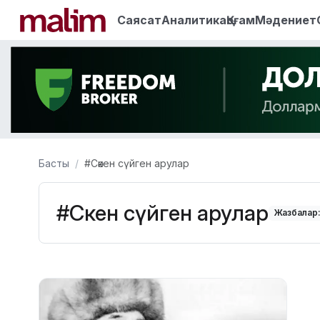
Саясат
Аналитика
Қоғам
Мәдениет
Басты
#Сәкен сүйген арулар
#Сәкен сүйген арулар
Жазбалар: